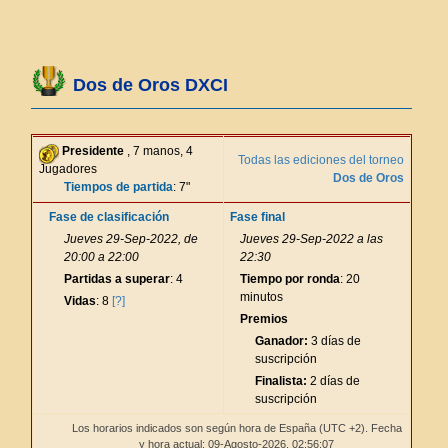
Dos de Oros DXCI
Presidente
, 7 manos, 4
Todas las ediciones del torneo
Jugadores
Dos de Oros
Tiempos de partida
: 7"
Fase de clasificación
Fase final
Jueves 29-Sep-2022, de
Jueves 29-Sep-2022 a las
20:00 a 22:00
22:30
Partidas a superar
: 4
Tiempo por ronda
: 20
minutos
Vidas
: 8
[?]
Premios
Ganador:
3 días de
suscripción
Finalista:
2 días de
suscripción
Los horarios indicados son según hora de España (UTC +2). Fecha
y hora actual: 09-Agosto-2026,
02:56:07