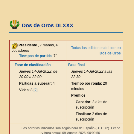
Dos de Oros DLXXX
Presidente
, 7 manos, 4
Todas las ediciones del torneo
Jugadores
Dos de Oros
Tiempos de partida
: 7"
Fase de clasificación
Fase final
Jueves 14-Jul-2022, de
Jueves 14-Jul-2022 a las
20:00 a 22:00
22:30
Partidas a superar
: 4
Tiempo por ronda
: 20
minutos
Vidas
: 8
[?]
Premios
Ganador:
3 días de
suscripción
Finalista:
2 días de
suscripción
Los horarios indicados son según hora de España (UTC +2). Fecha
y hora actual: 09-Agosto-2026,
00:09:56