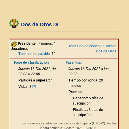
Dos de Oros DL
Presidente
, 7 manos, 4
Todas las ediciones del torneo
Jugadores
Dos de Oros
Tiempos de partida
: 7"
Fase de clasificación
Fase final
Jueves 16-Dic-2021, de
Jueves 16-Dic-2021 a las
20:00 a 22:00
22:30
Partidas a superar
: 4
Tiempo por ronda
: 20
minutos
Vidas
: 8
[?]
Premios
Ganador:
5 días de
suscripción
Finalista:
3 días de
suscripción
Los horarios indicados son según hora de España (UTC +2). Fecha
y hora actual: 08-Agosto-2026,
16:56:09