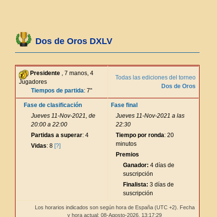
Dos de Oros DXLV
Presidente
, 7 manos, 4
Todas las ediciones del torneo
Jugadores
Dos de Oros
Tiempos de partida
: 7"
Fase de clasificación
Fase final
Jueves 11-Nov-2021, de
Jueves 11-Nov-2021 a las
20:00 a 22:00
22:30
Partidas a superar
: 4
Tiempo por ronda
: 20
minutos
Vidas
: 8
[?]
Premios
Ganador:
4 días de
suscripción
Finalista:
3 días de
suscripción
Los horarios indicados son según hora de España (UTC +2). Fecha
y hora actual: 08-Agosto-2026,
13:17:29