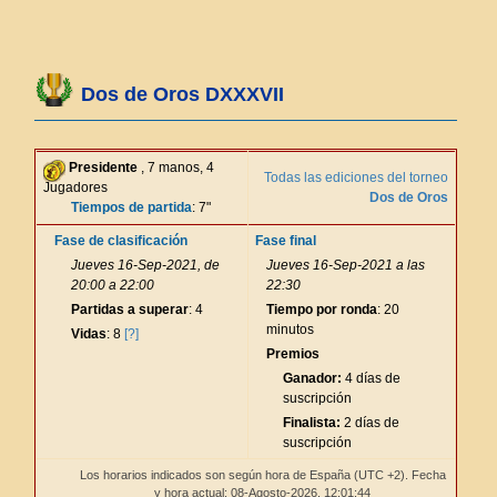
Dos de Oros DXXXVII
Presidente
, 7 manos, 4
Todas las ediciones del torneo
Jugadores
Dos de Oros
Tiempos de partida
: 7"
Fase de clasificación
Fase final
Jueves 16-Sep-2021, de
Jueves 16-Sep-2021 a las
20:00 a 22:00
22:30
Partidas a superar
: 4
Tiempo por ronda
: 20
minutos
Vidas
: 8
[?]
Premios
Ganador:
4 días de
suscripción
Finalista:
2 días de
suscripción
Los horarios indicados son según hora de España (UTC +2). Fecha
y hora actual: 08-Agosto-2026,
12:01:44