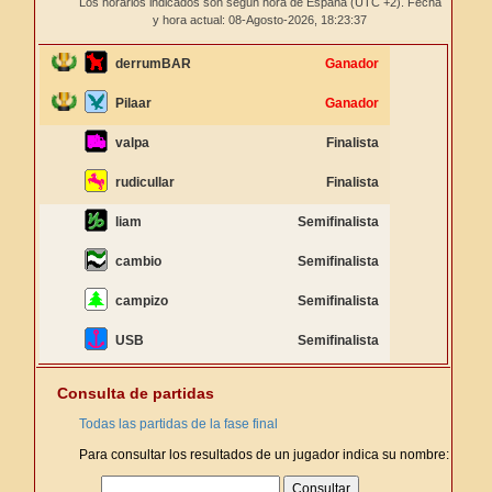
Los horarios indicados son según hora de España (UTC +2). Fecha
y hora actual: 08-Agosto-2026,
18:23:37
derrumBAR
Ganador
Pilaar
Ganador
valpa
Finalista
rudicullar
Finalista
liam
Semifinalista
cambio
Semifinalista
campizo
Semifinalista
USB
Semifinalista
Consulta de partidas
Todas las partidas de la fase final
Para consultar los resultados de un jugador indica su nombre: