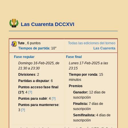
Las Cuarenta DCCXVI
Tute
, 6 puntos
Todas las ediciones del torneo
Tiempos de partida
: 10"
Las Cuarenta
Fase regular
Fase final
Domingo 16-Feb-2025, de
Lunes 17-Feb-2025 a las
21:30 a 23:30
23:15
Divisiones
: 2
Tiempo por ronda
: 15
minutos
Partidas a disputar
: 6
Premios
Puntos acceso fase final
(1ª)
: 4
[?]
Ganador:
12 días de
suscripción
Puntos para subir
: 4
[?]
Finalista:
7 días de
Puntos para mantenerse
:
suscripción
3
[?]
Semifinalista:
4 días de
suscripción