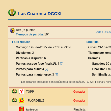
Las Cuarenta DCCXI
Tute
, 6 puntos
Todas las e
Tiempos de partida
: 10"
Fase regular
Fase final
Domingo 12-Ene-2025, de 21:30 a 23:30
Lunes 13-Ene-20
Divisiones
: 2
Tiempo por ron
Partidas a disputar
: 6
Premios
Puntos acceso fase final (1ª)
: 4
[?]
Ganador:
10 d
Puntos para subir
: 4
[?]
Finalista:
7 dí
Puntos para mantenerse
: 3
[?]
Semifinalista
Los horarios indicados son según hora de España (UTC +2). Fecha y hora
TOPP
Ganador
_FLORDELIZ_
Ganador
tartesos
Finalista