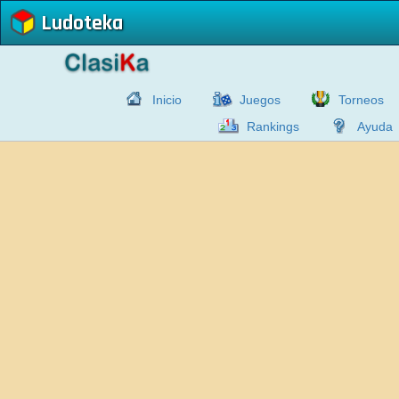
Ludoteka
Inicio
Juegos
Torneos
Rankings
Ayuda