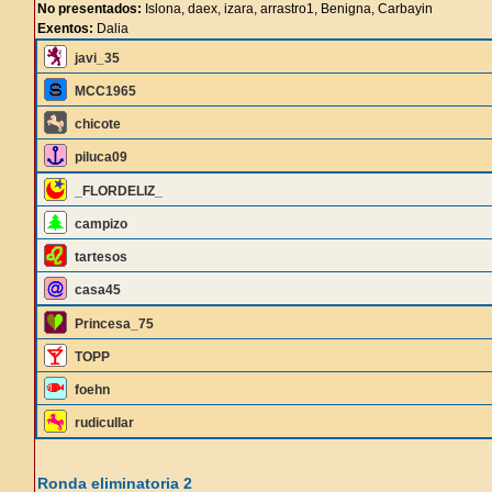
No presentados:
Islona, daex, izara, arrastro1, Benigna, Carbayin
Exentos:
Dalia
javi_35
MCC1965
chicote
piluca09
_FLORDELIZ_
campizo
tartesos
casa45
Princesa_75
TOPP
foehn
rudicullar
Ronda eliminatoria 2