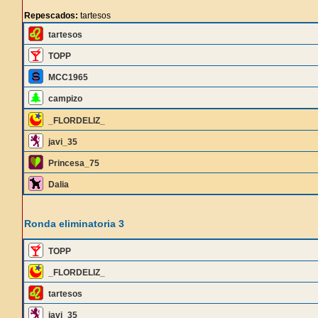
Repescados:
tartesos
tartesos
TOPP
MCC1965
campizo
_FLORDELIZ_
javi_35
Princesa_75
Dalia
Ronda eliminatoria 3
TOPP
_FLORDELIZ_
tartesos
javi_35