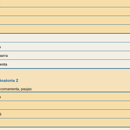
9
a
harra
enta
natoria 2
cornamenta, paujas
a
6