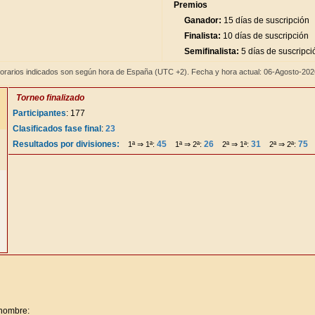
Premios
Ganador:
15 días de suscripción
Finalista:
10 días de suscripción
Semifinalista:
5 días de suscripci
orarios indicados son según hora de España (UTC +2). Fecha y hora actual: 06-Agosto-20
Torneo finalizado
Participantes
: 177
Clasificados fase final
:
23
Resultados por divisiones:
45
26
31
75
1ª ⇒ 1ª:
1ª ⇒ 2ª:
2ª ⇒ 1ª:
2ª ⇒ 2ª:
 nombre: