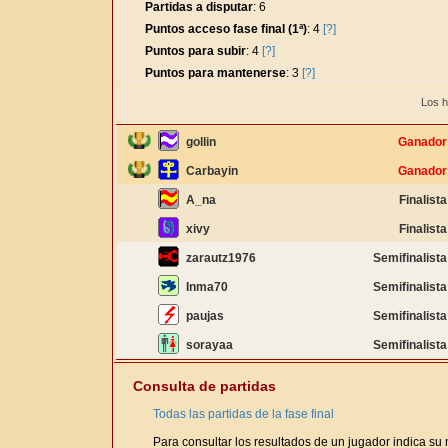
Partidas a disputar
: 6
Puntos acceso fase final (1ª)
: 4
[?]
Puntos para subir
: 4
[?]
Puntos para mantenerse
: 3
[?]
Los h
gollin
Ganador
Carbayin
Ganador
A_na
Finalista
xivy
Finalista
zarautz1976
Semifinalista
Inma70
Semifinalista
paujas
Semifinalista
sorayaa
Semifinalista
Consulta de partidas
Todas las partidas de la fase final
Para consultar los resultados de un jugador indica su