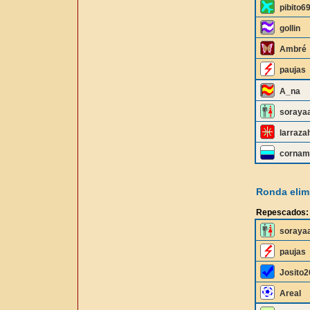
pibito6
gollin
Ambré
paujas
A_na
soraya
larraza
cornam
Ronda elimi
Repescados:
soraya
paujas
Josito2
Areal