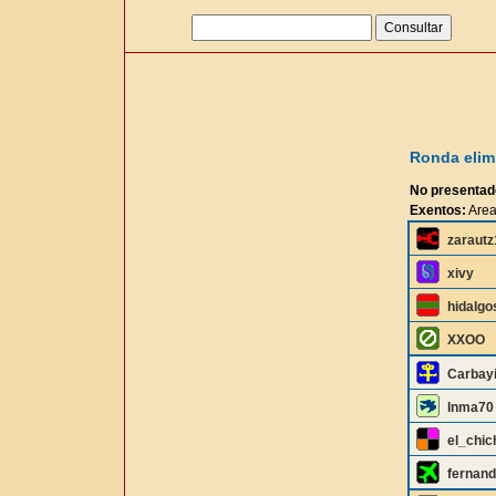
Ronda elimi
No presentad
Exentos:
Area
zaraut
xivy
hidalgo
XXOO
Carbay
Inma70
el_chic
fernan