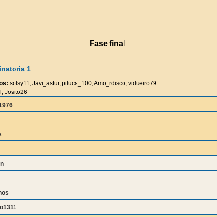
Fase final
natoria 1
os:
solsy11, Javi_astur, piluca_100, Amo_rdisco, vidueiro79
l, Josito26
z1976
s
in
hos
do1311