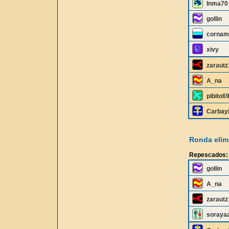
Inma70
gollin
cornam
xivy
zaraut
A_na
pibito6
Carbay
Ronda elimi
Repescados:
gollin
A_na
zaraut
soraya