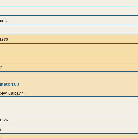
enta
z1976
9
in
natoria 3
xivy, Carbayin
z1976
a