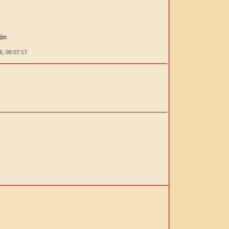
ión
26,
08:07:17