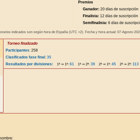
Premios
Ganador:
20 días de suscripción
Finalista:
12 días de suscripción
Semifinalista:
6 días de suscripc
orarios indicados son según hora de España (UTC +2). Fecha y hora actual: 07-Agosto-20
Torneo finalizado
Participantes
: 258
Clasificados fase final
:
35
Resultados por divisiones:
61
39
45
113
1ª ⇒ 1ª:
1ª ⇒ 2ª:
2ª ⇒ 1ª:
2ª ⇒ 2ª:
 nombre: