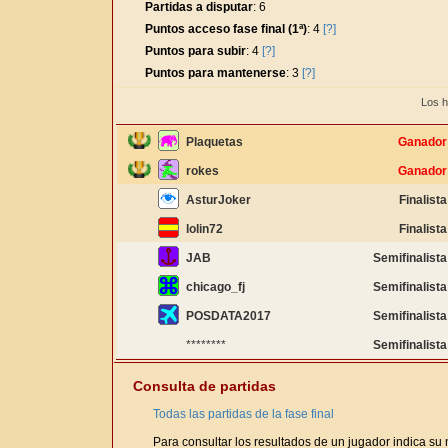
Partidas a disputar
: 6
Puntos acceso fase final (1ª)
: 4
[?]
Puntos para subir
: 4
[?]
Puntos para mantenerse
: 3
[?]
Los h
Plaquetas
Ganador
rokes
Ganador
AsturJoker
Finalista
lolin72
Finalista
JAB
Semifinalista
chicago_fj
Semifinalista
POSDATA2017
Semifinalista
********
Semifinalista
Consulta de partidas
Todas las partidas de la fase final
Para consultar los resultados de un jugador indica su