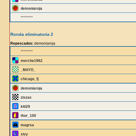
demoniaroja
********
Ronda eliminatoria 2
Repescados:
demoniaroja
********
merche1962
_MAYO_
chicago_fj
demoniaroja
ziszas
kiti29
thor_100
magrsa
xivy