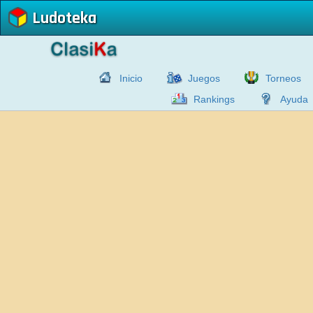
Ludoteka
Inicio
Juegos
Torneos
Rankings
Ayuda