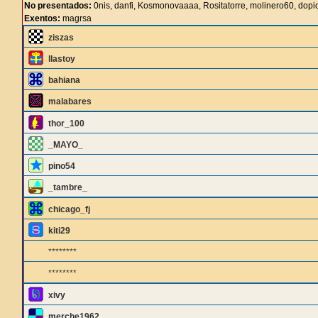
No presentados:
0nis, danfi, Kosmonovaaaa, Rositatorre, molinero60, dop
Exentos:
magrsa
ziszas
llastoy
bahiana
malabares
thor_100
_MAYO_
pino54
_tambre_
chicago_fj
kiti29
********
********
xivy
merche1962