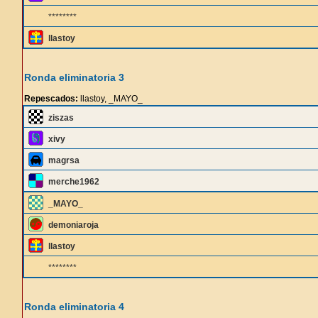
********
llastoy
Ronda eliminatoria 3
Repescados:
llastoy, _MAYO_
ziszas
xivy
magrsa
merche1962
_MAYO_
demoniaroja
llastoy
********
Ronda eliminatoria 4