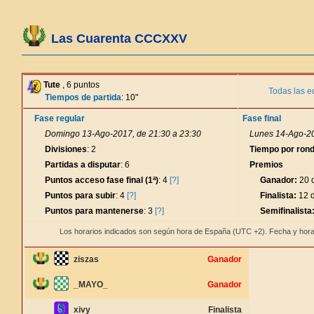
Las Cuarenta CCCXXV
Tute
, 6 puntos
Todas las e
Tiempos de partida
: 10"
Fase regular
Fase final
Domingo 13-Ago-2017, de 21:30 a 23:30
Lunes 14-Ago-20
Divisiones
: 2
Tiempo por ron
Partidas a disputar
: 6
Premios
Puntos acceso fase final (1ª)
: 4
[?]
Ganador:
20 d
Puntos para subir
: 4
[?]
Finalista:
12 d
Puntos para mantenerse
: 3
[?]
Semifinalista
Los horarios indicados son según hora de España (UTC +2). Fecha y hora
ziszas
Ganador
_MAYO_
Ganador
xivy
Finalista