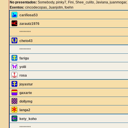
No presentados:
Somebody, pinky7, Fini, Shee_culito, Javiana, juanmogar
Exentos:
cincodecopas, Juanjotm, foehn
cariñosa53
zarautz1976
********
cheto43
********
farigu
yolii
rosa
joyastur
gaxarte
dollymg
langa2
kety_koho
********