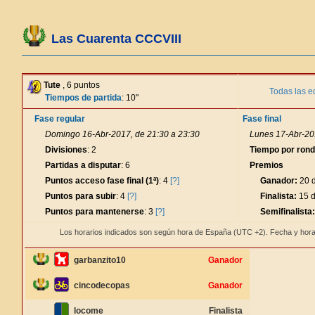
Las Cuarenta CCCVIII
Tute
, 6 puntos
Todas las e
Tiempos de partida
: 10"
Fase regular
Fase final
Domingo 16-Abr-2017, de 21:30 a 23:30
Lunes 17-Abr-20
Divisiones
: 2
Tiempo por ron
Partidas a disputar
: 6
Premios
Puntos acceso fase final (1ª)
: 4
[?]
Ganador:
20 d
Puntos para subir
: 4
[?]
Finalista:
15 d
Puntos para mantenerse
: 3
[?]
Semifinalista:
Los horarios indicados son según hora de España (UTC +2). Fecha y hora
garbanzito10
Ganador
cincodecopas
Ganador
locome
Finalista