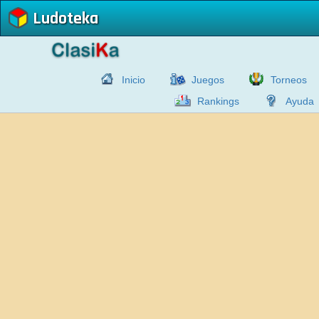
Ludoteka
Inicio
Juegos
Torneos
Rankings
Ayuda