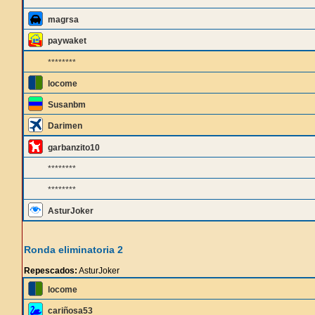
magrsa
paywaket
********
locome
Susanbm
Darimen
garbanzito10
********
********
AsturJoker
Ronda eliminatoria 2
Repescados:
AsturJoker
locome
cariñosa53