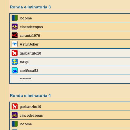
Ronda eliminatoria 3
locome
cincodecopas
zarautz1976
AsturJoker
garbanzito10
farigu
cariñosa53
********
Ronda eliminatoria 4
garbanzito10
cincodecopas
locome