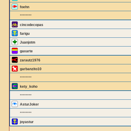
foehn
********
cincodecopas
farigu
Juanjotm
gaxarte
zarautz1976
garbanzito10
********
kety_koho
********
AsturJoker
********
joyastur