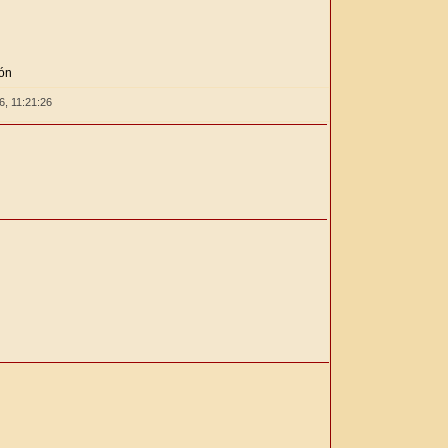
ión
26,
11:21:27