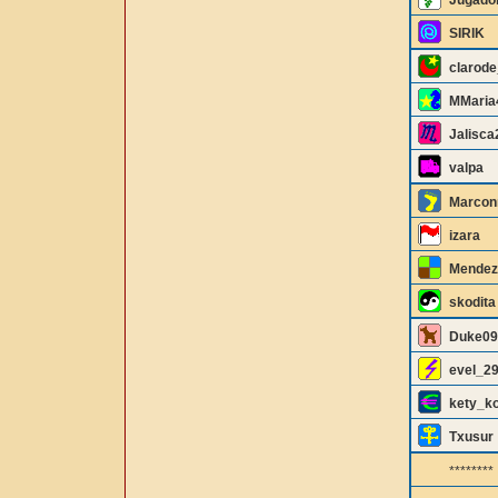
Jugado
SIRIK
clarode
MMaria
Jalisca
valpa
Marcon
izara
Mendez
skodita
Duke09
evel_2
kety_k
Txusur
********