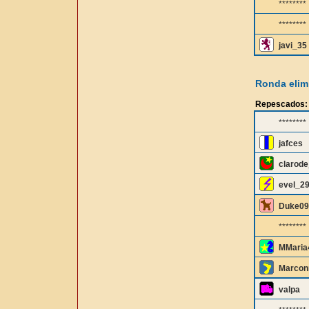
********
********
javi_35
Ronda elimi
Repescados:
********
jafces
clarode
evel_2
Duke09
********
MMaria
Marcon
valpa