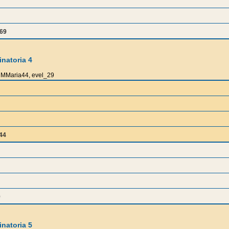
69
natoria 4
MMaria44, evel_29
44
9
natoria 5