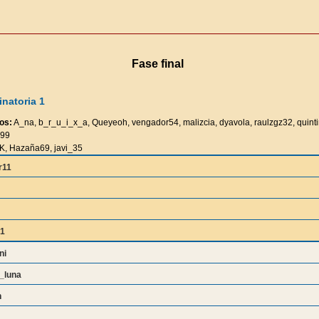
Fase final
natoria 1
os:
A_na, b_r_u_i_x_a, Queyeoh, vengador54, malizcia, dyavola, raulzgz32, quintin
999
K, Hazaña69, javi_35
r11
61
ni
_luna
n