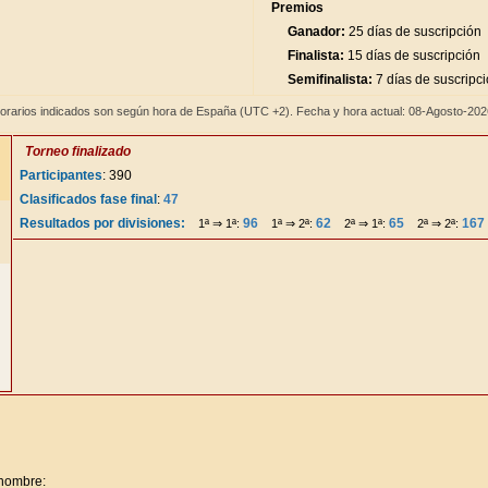
Premios
Ganador:
25 días de suscripción
Finalista:
15 días de suscripción
Semifinalista:
7 días de suscripc
orarios indicados son según hora de España (UTC +2). Fecha y hora actual: 08-Agosto-20
Torneo finalizado
Participantes
: 390
Clasificados fase final
:
47
Resultados por divisiones:
96
62
65
167
1ª ⇒ 1ª:
1ª ⇒ 2ª:
2ª ⇒ 1ª:
2ª ⇒ 2ª:
 nombre: