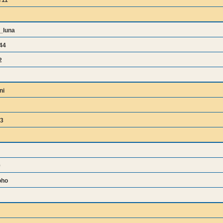
r11
_luna
44
2
ni
3
9
oho