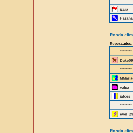
********
izara
Hazaña
Ronda elimi
Repescados:
********
Duke09
********
MMaria
valpa
jafces
********
evel_2
Ronda elimi