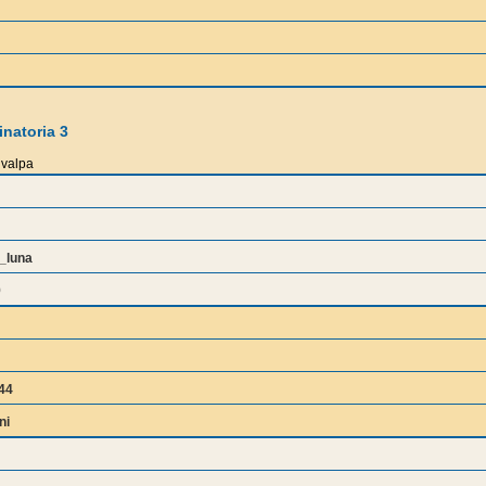
natoria 3
valpa
_luna
9
44
ni