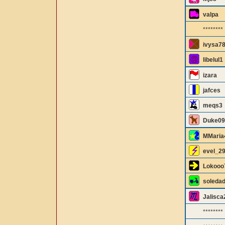
valpa
********
ivysa7
libelul1
izara
jafces
meqs3
Duke09
MMaria
evel_2
Lokooo
soleda
Jalisca
********