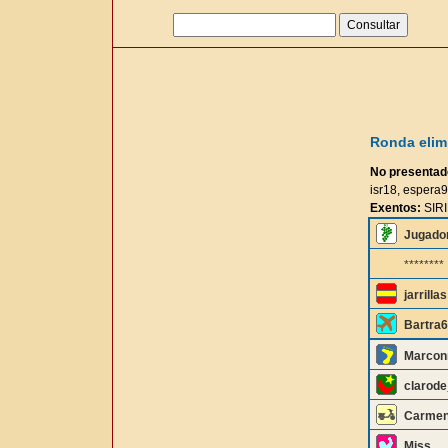
Ronda elimi
No presentad
isr18, espera
Exentos:
SIRI
Jugado
********
jarrillas
Bartra
Marcon
clarode
Carme
Mjss