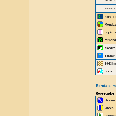
********
********
kety_k
Mendez
dopico
fernan
skodita
Txusur
1943lim
corla
Ronda elimi
Repescados:
Hazaña
jafces