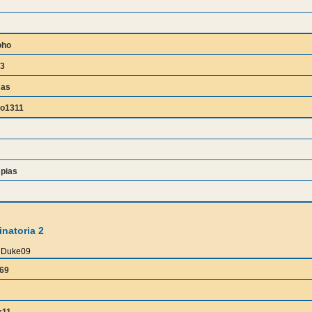
oho
3
sas
do1311
pias
natoria 2
Duke09
69