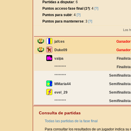
Partidas a disputar
: 6
Puntos acceso fase final (1ª)
: 4
[?]
Puntos para subir
: 4
[?]
Puntos para mantenerse
: 3
[?]
Los h
jafces
Ganador
Duke09
Ganador
valpa
Finalista
********
Finalista
********
Semifinalista
MMaria44
Semifinalista
evel_29
Semifinalista
********
Semifinalista
Consulta de partidas
Todas las partidas de la fase final
Para consultar los resultados de un jugador indica su