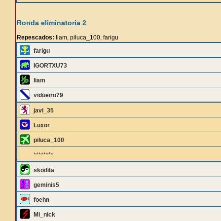
Ronda eliminatoria 2
Repescados:
liam, piluca_100, farigu
farigu
IGORTXU73
liam
vidueiro79
javi_35
Luxor
piluca_100
********
skodita
geminis5
foehn
Mi_nick