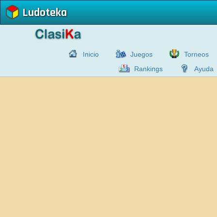
Ludoteka
Inicio
Juegos
Torneos
Rankings
Ayuda