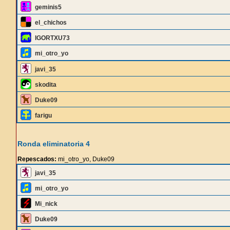
geminis5
el_chichos
IGORTXU73
mi_otro_yo
javi_35
skodita
Duke09
farigu
Ronda eliminatoria 4
Repescados:
mi_otro_yo, Duke09
javi_35
mi_otro_yo
Mi_nick
Duke09