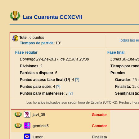
Las Cuarenta CCXCVII
Tute
, 6 puntos
Todas las e
Tiempos de partida
: 10"
Fase regular
Fase final
Domingo 29-Ene-2017, de 21:30 a 23:30
Lunes 30-Ene-20
Divisiones
: 2
Tiempo por ron
Partidas a disputar
: 6
Premios
Puntos acceso fase final (1ª)
: 4
[?]
Ganador:
25 d
Puntos para subir
: 4
[?]
Finalista:
15 d
Puntos para mantenerse
: 3
[?]
Semifinalista
Los horarios indicados son según hora de España (UTC +2). Fecha y hora
javi_35
Ganador
geminis5
Ganador
Luxor
Finalista