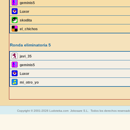
geminis5
Luxor
skodita
el_chichos
Ronda eliminatoria 5
javi_35
geminis5
Luxor
mi_otro_yo
Copyright © 2001-2026 Ludoteka.com Jokosare S.L. Todos los derechos reservad