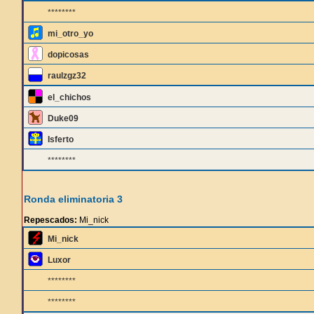
********
mi_otro_yo
dopicosas
raulzgz32
el_chichos
Duke09
Isferto
********
Ronda eliminatoria 3
Repescados:
Mi_nick
Mi_nick
Luxor
********
********