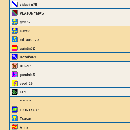
vidueiro79
PLATONYMAS
geles7
Isferto
mi_otro_yo
quintin32
Hazaña69
Duke09
geminis5
evel_29
liam
********
IGORTXU73
Txusur
A_na