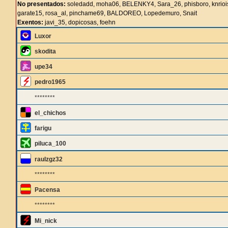
No presentados:
soledadd, moha06, BELENKY4, Sara_26, phisboro, knriois
garate15, rosa_al, pinchame69, BALDOREO, Lopedemuro, Snait
Exentos:
javi_35, dopicosas, foehn
Luxor
skodita
upe34
pedro1965
********
el_chichos
farigu
piluca_100
raulzgz32
********
Pacensa
********
Mi_nick