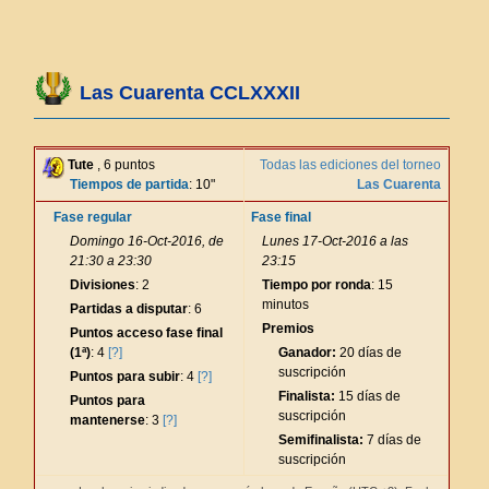
Las Cuarenta CCLXXXII
Tute
, 6 puntos
Todas las ediciones del torneo
Tiempos de partida
: 10"
Las Cuarenta
Fase regular
Fase final
Domingo 16-Oct-2016, de
Lunes 17-Oct-2016 a las
21:30 a 23:30
23:15
Divisiones
: 2
Tiempo por ronda
: 15
minutos
Partidas a disputar
: 6
Premios
Puntos acceso fase final
(1ª)
: 4
[?]
Ganador:
20 días de
suscripción
Puntos para subir
: 4
[?]
Finalista:
15 días de
Puntos para
suscripción
mantenerse
: 3
[?]
Semifinalista:
7 días de
suscripción