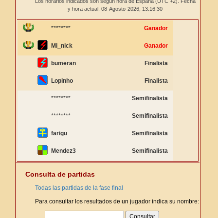
Los horarios indicados son según hora de España (UTC +2). Fecha
y hora actual: 08-Agosto-2026,
13:16:30
********
Ganador
Mi_nick
Ganador
bumeran
Finalista
Lopinho
Finalista
********
Semifinalista
********
Semifinalista
farigu
Semifinalista
Mendez3
Semifinalista
Consulta de partidas
Todas las partidas de la fase final
Para consultar los resultados de un jugador indica su nombre: