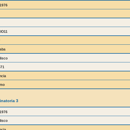
z1976
IO11
y
aba
isco
o71
ncia
amo
natoria 3
z1976
isco
ncia