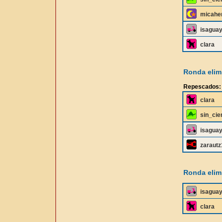
micahe
isagua
clara
Ronda elimi
Repescados:
clara
sin_cie
isagua
zaraut
Ronda elimi
isagua
clara