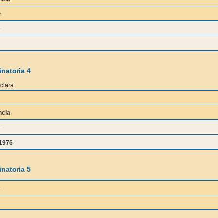
r
y
natoria 4
clara
ncia
y
z1976
natoria 5
y