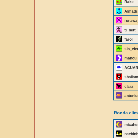
Rake
Almadr
runawa
ti_bett
farol
sin_cie
mancu
ACUAR
shailam
clara
antoni
Ronda elimi
micahe
nachin