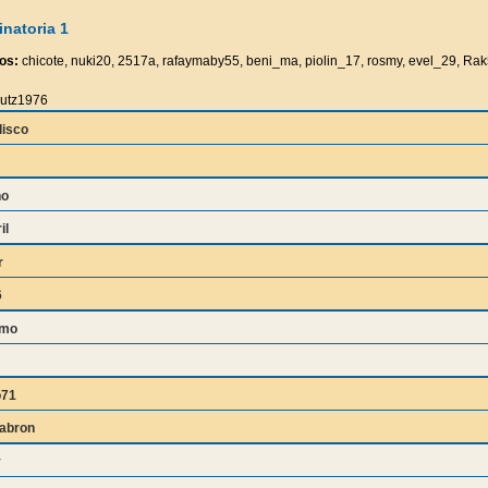
natoria 1
os:
chicote, nuki20, 2517a, rafaymaby55, beni_ma, piolin_17, rosmy, evel_29, Rak
utz1976
isco
ho
il
r
6
amo
o71
abron
y