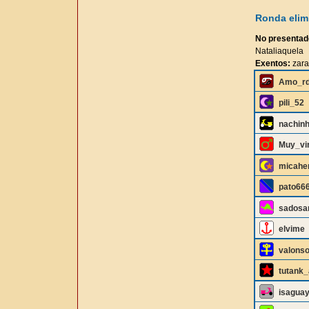
Ronda elimi
No presentad
Nataliaquela
Exentos:
zara
Amo_rd
pili_52
nachin
Muy_vir
micahe
pato66
sados
elvime
valons
tutank_
isagua