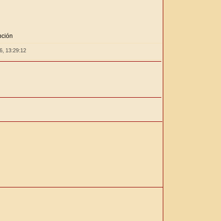
n
pción
26,
13:29:13