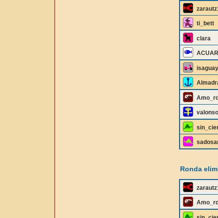
zaraut
ti_bett
clara
ACUAR
isagua
Almadr
Amo_rd
valons
sin_cie
sados
Ronda elimi
zaraut
Amo_rd
sin_cie