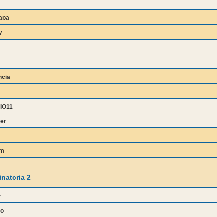
aba
y
ncia
IO11
er
um
natoria 2
r
ho