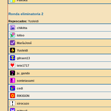
Pakoka
Ronda eliminatoria 2
Repescados:
Yusleidi
chikitta
loliso
MaríaJosé
Yusleidi
gilraen13
tete1717
ju_gando
sonietasami
cedi
RIKIGON
sirocazo