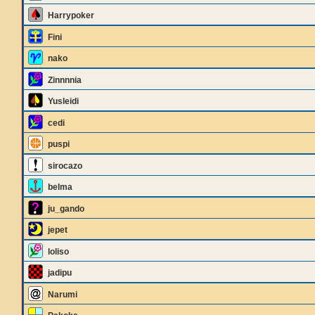
Harrypoker
Fini
nako
Zinnnnia
Yusleidi
cedi
puspi
sirocazo
belma
ju_gando
jepet
loliso
jadipu
Narumi