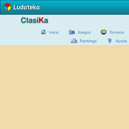
Ludoteka
Inicio
Juegos
Torneos
Rankings
Ayuda