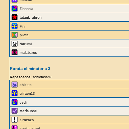
mittcali
Zinnnnia
tutank_abron
Fini
pileta
Narumi
malabares
Ronda eliminatoria 3
Repescados:
sonietasami
chikitta
gilraen13
cedi
MaríaJosé
sirocazo
sonietasami