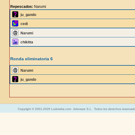
Repescados:
Narumi
ju_gando
cedi
Narumi
chikitta
Ronda eliminatoria 6
Narumi
ju_gando
Copyright © 2001-2026 Ludoteka.com Jokosare S.L. Todos los derechos reservad