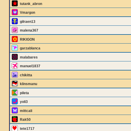
tutank_abron
Vmargon
gilraen13
malena367
RIKIGON
garzablanca
malabares
manuel1837
chikitta
klinsmanu
pileta
yoli3
mittcali
Rak50
tete1717