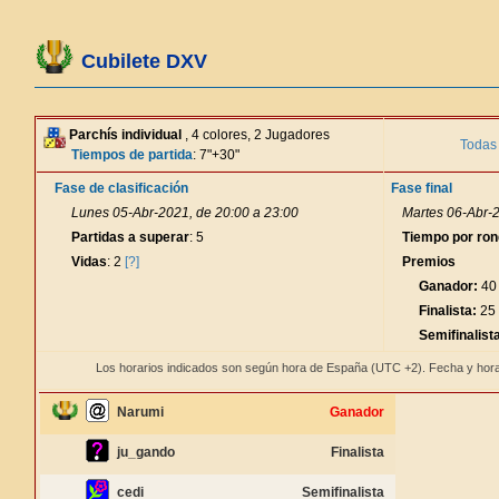
Cubilete DXV
Parchís individual
, 4 colores, 2 Jugadores
Todas 
Tiempos de partida
: 7"+30"
Fase de clasificación
Fase final
Lunes 05-Abr-2021, de 20:00 a 23:00
Martes 06-Abr-2
Partidas a superar
: 5
Tiempo por ro
Vidas
: 2
[?]
Premios
Ganador:
40 
Finalista:
25 
Semifinalist
Los horarios indicados son según hora de España (UTC +2). Fecha y hora
Narumi
Ganador
ju_gando
Finalista
cedi
Semifinalista