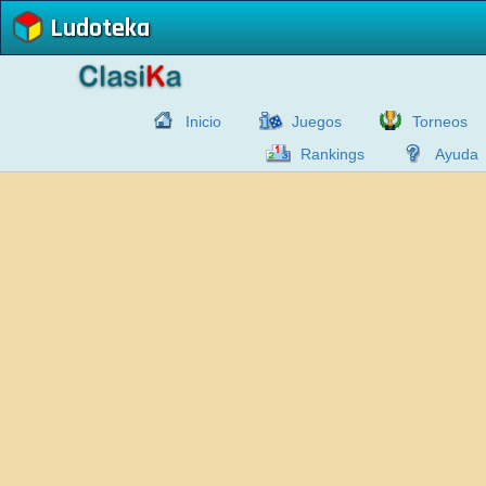
Ludoteka
Inicio
Juegos
Torneos
Rankings
Ayuda