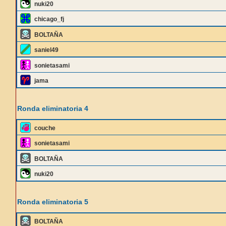
nuki20
chicago_fj
BOLTAÑA
saniel49
sonietasami
jama
Ronda eliminatoria 4
couche
sonietasami
BOLTAÑA
nuki20
Ronda eliminatoria 5
BOLTAÑA