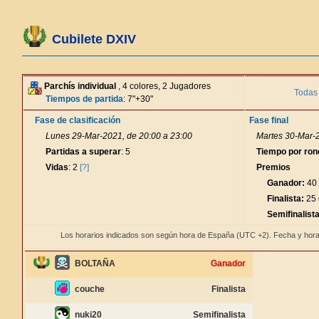
Cubilete DXIV
Parchís individual
, 4 colores, 2 Jugadores
Todas 
Tiempos de partida
: 7"+30"
Fase de clasificación
Fase final
Lunes 29-Mar-2021, de 20:00 a 23:00
Martes 30-Mar-2
Partidas a superar
: 5
Tiempo por ron
Vidas
: 2
[?]
Premios
Ganador:
40 
Finalista:
25 
Semifinalista
Los horarios indicados son según hora de España (UTC +2). Fecha y hora
BOLTAÑA
Ganador
couche
Finalista
nuki20
Semifinalista