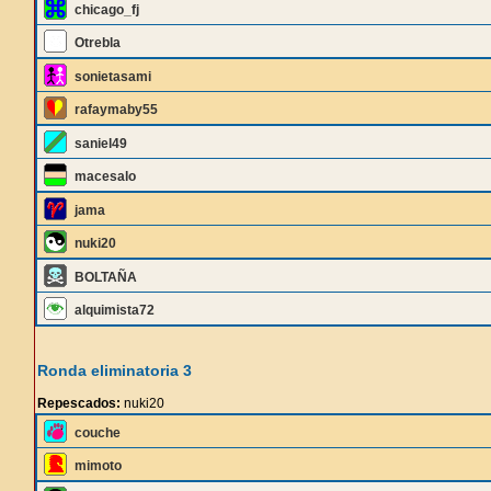
chicago_fj
Otrebla
sonietasami
rafaymaby55
saniel49
macesalo
jama
nuki20
BOLTAÑA
alquimista72
Ronda eliminatoria 3
Repescados:
nuki20
couche
mimoto