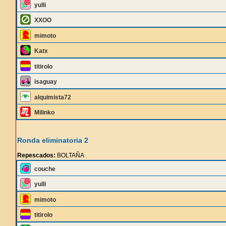
yulli
XXOO
mimoto
Katx
titirolo
isaguay
alquimista72
Milinko
Ronda eliminatoria 2
Repescados:
BOLTAÑA
couche
yulli
mimoto
titirolo