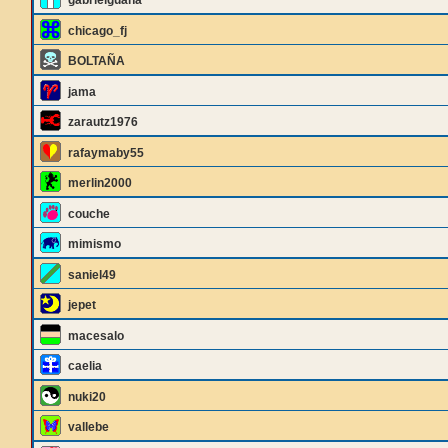
gabrielguana
chicago_fj
BOLTAÑA
jama
zarautz1976
rafaymaby55
merlin2000
couche
mimismo
saniel49
jepet
macesalo
caelia
nuki20
vallebe