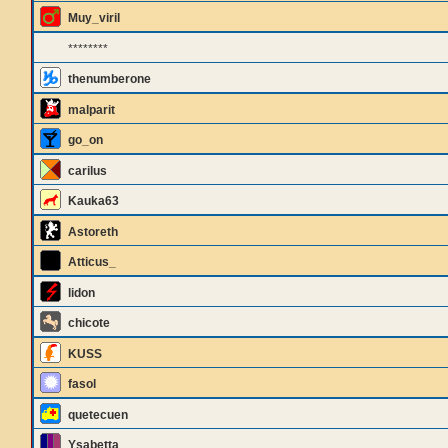
Muy_viril
********
thenumberone
malparit
go_on
carilus
Kauka63
Astoreth
Atticus_
lidon
chicote
KUSS
fasol
quetecuen
Ysabetta