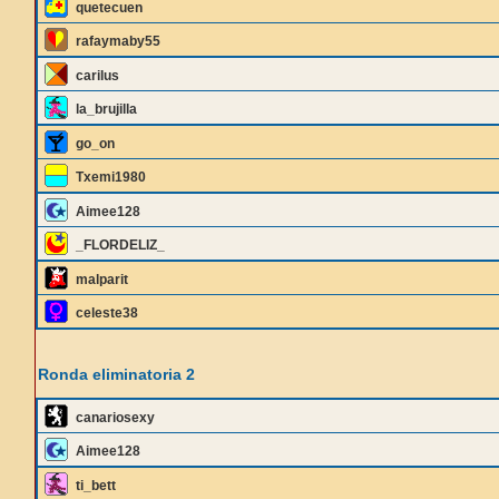
quetecuen
rafaymaby55
carilus
la_brujilla
go_on
Txemi1980
Aimee128
_FLORDELIZ_
malparit
celeste38
Ronda eliminatoria 2
canariosexy
Aimee128
ti_bett