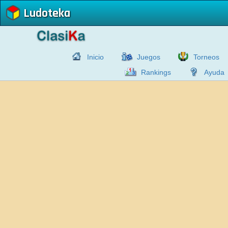
Ludoteka
Inicio
Juegos
Torneos
Rankings
Ayuda