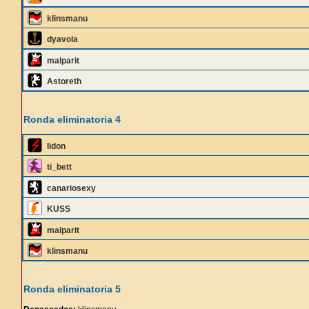
klinsmanu
dyavola
malparit
Astoreth
Ronda eliminatoria 4
lidon
ti_bett
canariosexy
KUSS
malparit
klinsmanu
Ronda eliminatoria 5