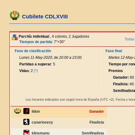
Cubilete CDLXVIII
Parchís individual
, 4 colores, 2 Jugadores
Todas 
Tiempos de partida
: 7"+30"
Fase de clasificación
Fase final
Lunes 11-May-2020, de 20:00 a 23:00
Martes 12-May-2
Partidas a superar
: 5
Tiempo por ron
Vidas
: 2
[?]
Premios
Ganador:
60 
Finalista:
40 
Semifinalista
Los horarios indicados son según hora de España (UTC +2). Fecha y hora
lidon
Ganador
canariosexy
Finalista
klinsmanu
Semifinalista