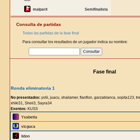
malparit
Semifinalista
Consulta de partidas
Todas las partidas de la fase final
Para consultar los resultados de un jugador indica su nombre:
Fase final
Ronda eliminatoria 1
No presentados:
yolii, juacu, shailamer, flanflon, garzablanca, sopita123, tr
xhiki31, Sheii3, Sayra34
Exentos:
KUSS
Ysabetta
vicguca
lidon