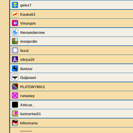
geles7
Kauka63
Vmargon
thenumberone
monjardin
fasol
xikiya20
iluntzar
Guijanael
PLATONYMAS
runaway
Atticus_
luzmarina51
klinsmanu
********