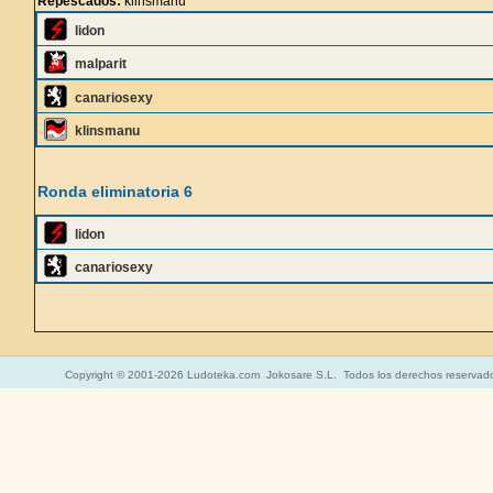
Repescados:
klinsmanu
lidon
malparit
canariosexy
klinsmanu
Ronda eliminatoria 6
lidon
canariosexy
Copyright © 2001-2026 Ludoteka.com Jokosare S.L. Todos los derechos reservad