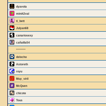
dyavola
mini42val
ti_bett
Julyan68
canariosexy
cañailla54
********
delocho
Astoreth
royu
Muy_viril
McQuen
chicote
Tous