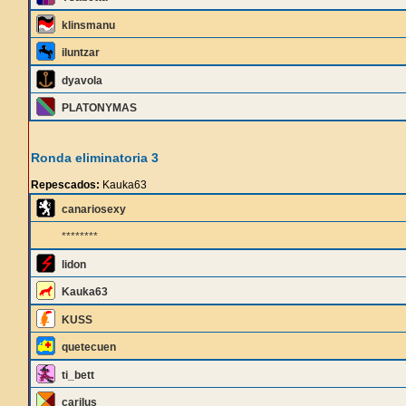
klinsmanu
iluntzar
dyavola
PLATONYMAS
Ronda eliminatoria 3
Repescados:
Kauka63
canariosexy
********
lidon
Kauka63
KUSS
quetecuen
ti_bett
carilus