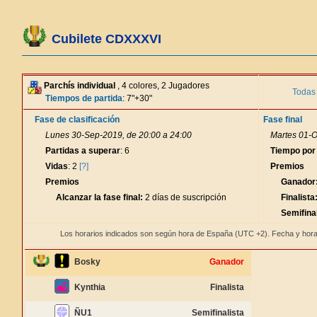
Cubilete CDXXXVI
Parchís individual
, 4 colores, 2 Jugadores
Todas 
Tiempos de partida
: 7"+30"
Fase de clasificación
Fase final
Lunes 30-Sep-2019, de 20:00 a 24:00
Martes 01-O
Partidas a superar
: 6
Tiempo por
Vidas
: 2
[?]
Premios
Premios
Ganador
Alcanzar la fase final:
2 días de suscripción
Finalista
Semifinal
Los horarios indicados son según hora de España (UTC +2). Fecha y hora
Bosky
Ganador
Kynthia
Finalista
ÑU1
Semifinalista