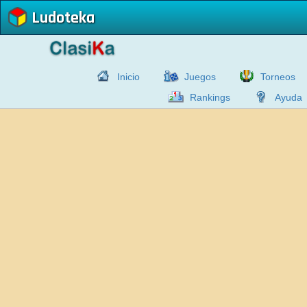
Ludoteka
Inicio
Juegos
Torneos
Rankings
Ayuda