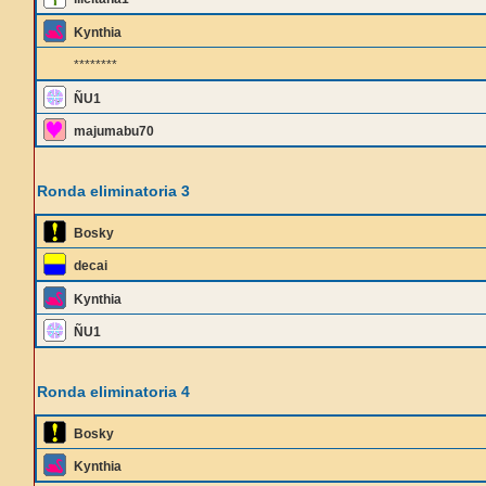
Kynthia
********
ÑU1
majumabu70
Ronda eliminatoria 3
Bosky
decai
Kynthia
ÑU1
Ronda eliminatoria 4
Bosky
Kynthia