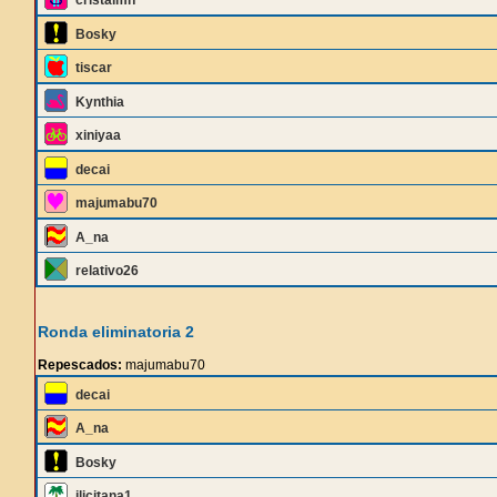
cristalmh
Bosky
tiscar
Kynthia
xiniyaa
decai
majumabu70
A_na
relativo26
Ronda eliminatoria 2
Repescados:
majumabu70
decai
A_na
Bosky
ilicitana1