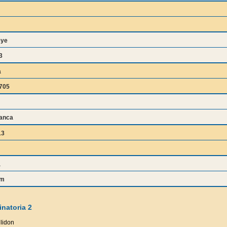
eye
3
a
705
lanca
13
a
um
natoria 2
lidon