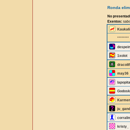
Ronda elimi
No presentad
Exentos:
sabo
Kauka6
********
despei
1xolot
dracolif
may36
lapopit
Godosk
Karme
ju_gan
corrali
kristy_