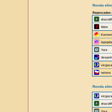
Ronda elimi
Repescados:
dracolif
lidon
Karme
lapopit
Yorx
despei
vicguc
netova
Ronda elimi
vicguc
dracolif
Yorx