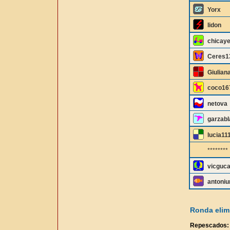
Yorx
lidon
chicay
Ceres1
Giulian
coco16
netova
garzab
lucia11
********
vicguc
antoni
Ronda elimi
Repescados: