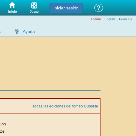
?
Iniciar sesión
Jugar
Inicio
Español
English
Français
s
Ayuda
Todas las ediciones del torneo
Cubilete
2:00
tos