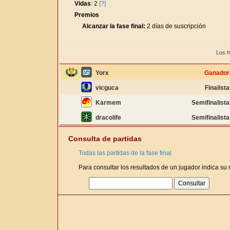
Vidas
: 2
[?]
Premios
Alcanzar la fase final:
2 días de suscripción
Los h
Yorx
Ganador
vicguca
Finalista
Karmem
Semifinalista
dracolife
Semifinalista
Consulta de partidas
Todas las partidas de la fase final
Para consultar los resultados de un jugador indica su