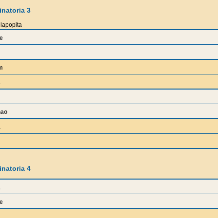
natoria 3
lapopita
e
m
a
nao
a
natoria 4
a
e