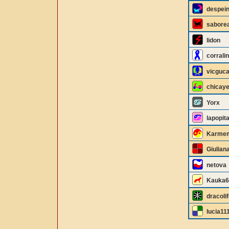
despei
sabore
lidon
corrali
vicguc
chicay
Yorx
lapopit
Karme
Giulian
netova
Kauka6
dracolif
lucia11