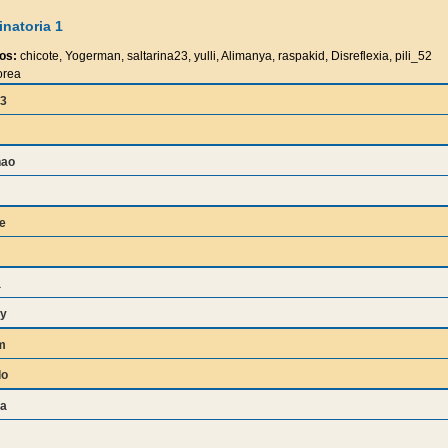
natoria 1
os:
chicote, Yogerman, saltarina23, yulli, Alimanya, raspakid, Disreflexia, pili_52
rea
3
nao
e
a
y
m
do
na