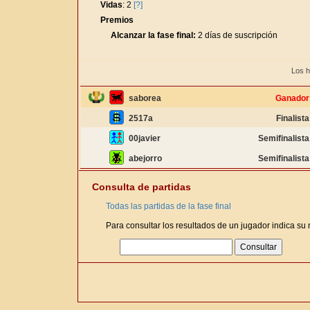
Vidas
: 2
[?]
Premios
Alcanzar la fase final:
2 días de suscripción
Los h
saborea
Ganador
2517a
Finalista
00javier
Semifinalista
abejorro
Semifinalista
Consulta de partidas
Todas las partidas de la fase final
Para consultar los resultados de un jugador indica su