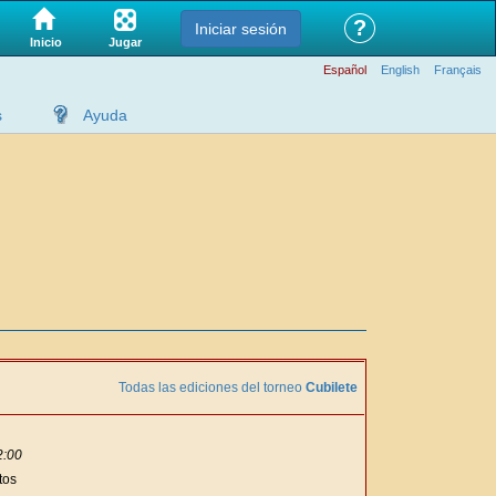
?
Iniciar sesión
Jugar
Inicio
Español
English
Français
s
Ayuda
Todas las ediciones del torneo
Cubilete
2:00
tos