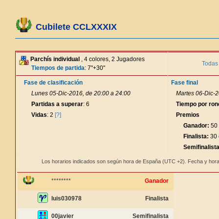
Cubilete CCLXXXIX
Parchís individual
, 4 colores, 2 Jugadores
Todas 
Tiempos de partida
: 7"+30"
Fase de clasificación
Fase final
Lunes 05-Dic-2016, de 20:00 a 24:00
Martes 06-Dic-2
Partidas a superar
: 6
Tiempo por ron
Vidas
: 2
[?]
Premios
Ganador:
50 
Finalista:
30 
Semifinalista
Los horarios indicados son según hora de España (UTC +2). Fecha y hora
********
Ganador
luis030978
Finalista
00javier
Semifinalista