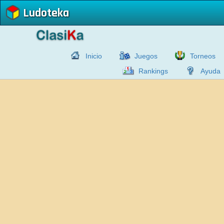
Ludoteka
Inicio
Juegos
Torneos
Rankings
Ayuda