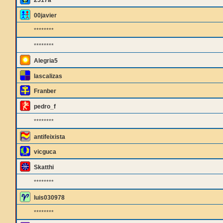
2517a
00javier
********
********
Alegria5
lascalizas
Franber
pedro_f
********
antifeixista
vicguca
Skatthi
********
luis030978
********