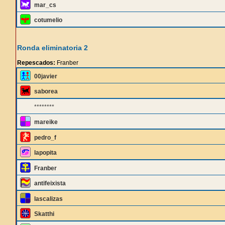
mar_cs
cotumelio
Ronda eliminatoria 2
Repescados:
Franber
00javier
saborea
********
mareike
pedro_f
lapopita
Franber
antifeixista
lascalizas
Skatthi