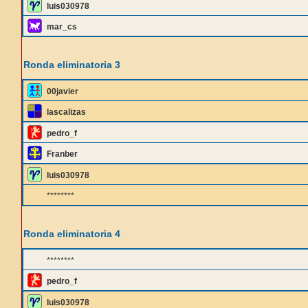
luis030978
mar_cs
Ronda eliminatoria 3
00javier
lascalizas
pedro_f
Franber
luis030978
********
Ronda eliminatoria 4
********
pedro_f
luis030978