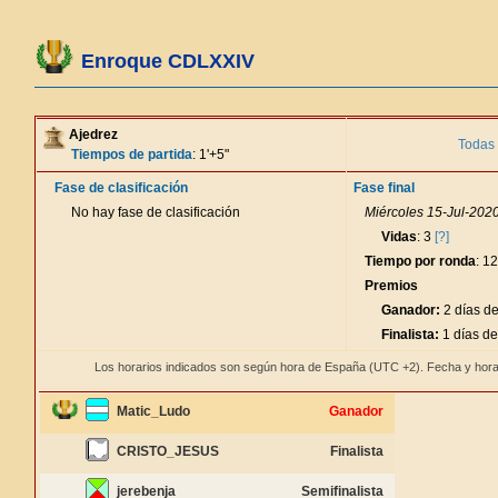
Enroque CDLXXIV
Ajedrez
Todas 
Tiempos de partida
: 1'+5"
Fase de clasificación
Fase final
No hay fase de clasificación
Miércoles 15-Jul-2020
Vidas
: 3
[?]
Tiempo por ronda
: 1
Premios
Ganador:
2 días de
Finalista:
1 días de
Los horarios indicados son según hora de España (UTC +2). Fecha y hora
Matic_Ludo
Ganador
CRISTO_JESUS
Finalista
jerebenja
Semifinalista