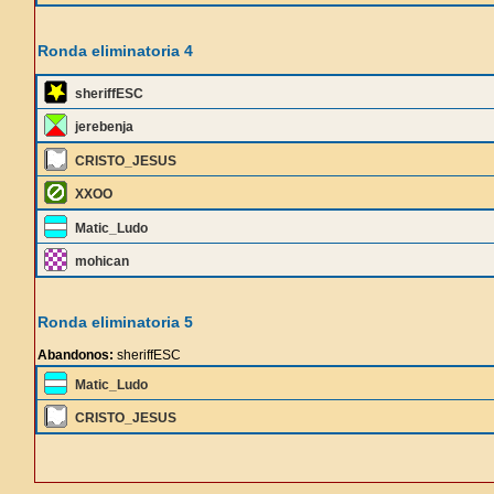
Ronda eliminatoria 4
sheriffESC
jerebenja
CRISTO_JESUS
XXOO
Matic_Ludo
mohican
Ronda eliminatoria 5
Abandonos:
sheriffESC
Matic_Ludo
CRISTO_JESUS