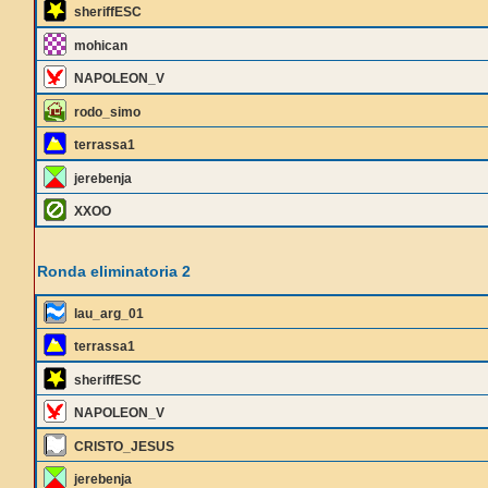
sheriffESC
mohican
NAPOLEON_V
rodo_simo
terrassa1
jerebenja
XXOO
Ronda eliminatoria 2
lau_arg_01
terrassa1
sheriffESC
NAPOLEON_V
CRISTO_JESUS
jerebenja