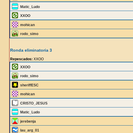
Matic_Ludo
XXOO
mohican
rodo_simo
Ronda eliminatoria 3
Repescados:
XXOO
XXOO
rodo_simo
sheriffESC
mohican
CRISTO_JESUS
Matic_Ludo
jerebenja
lau_arg_01