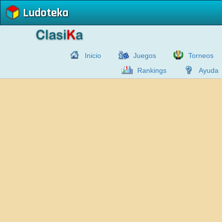
Ludoteka
Inicio
Juegos
Torneos
Rankings
Ayuda