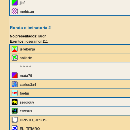
jjof
mohican
Ronda eliminatoria 2
No presentados:
laron
Exentos:
joseramon111
jerebenja
solleric
********
mata79
carlos3x4
foehn
sergiouy
crixsus
CRISTO_JESUS
EL_TITIARO