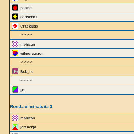
papi39
carlsen61
Crackludo
********
mohican
wilmergarzon
********
Bob_ito
********
jjof
Ronda eliminatoria 3
mohican
jerebenja