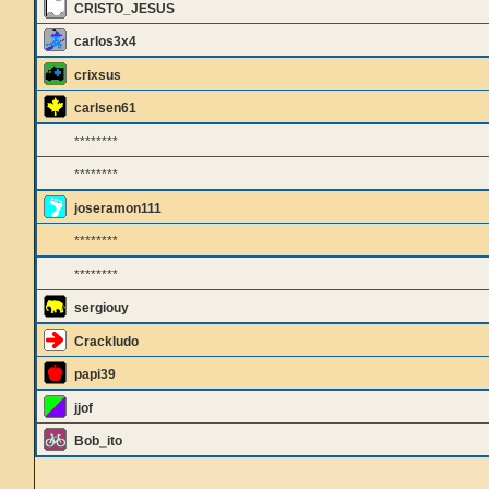
CRISTO_JESUS
carlos3x4
crixsus
carlsen61
********
********
joseramon111
********
********
sergiouy
Crackludo
papi39
jjof
Bob_ito