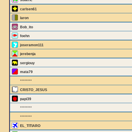
solleric
carlsen61
laron
Bob_ito
foehn
joseramon111
jerebenja
sergiouy
mata79
********
CRISTO_JESUS
papi39
********
********
EL_TITIARO