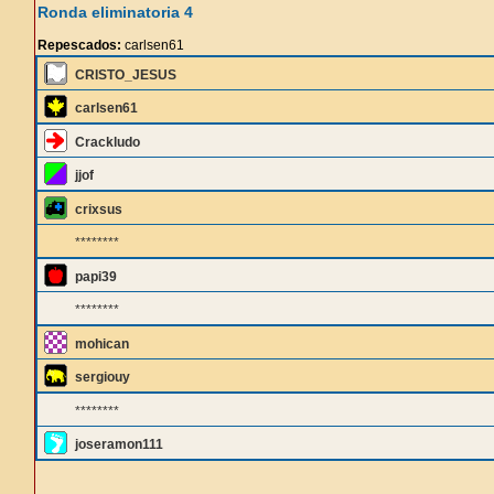
Ronda eliminatoria 4
Repescados:
carlsen61
CRISTO_JESUS
carlsen61
Crackludo
jjof
crixsus
********
papi39
********
mohican
sergiouy
********
joseramon111