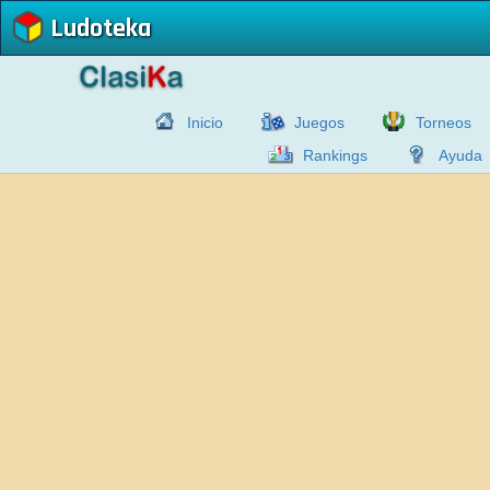
Ludoteka
Inicio
Juegos
Torneos
Rankings
Ayuda