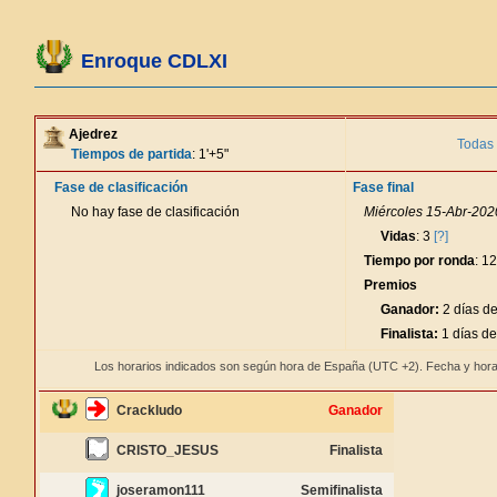
Enroque CDLXI
Ajedrez
Todas 
Tiempos de partida
: 1'+5"
Fase de clasificación
Fase final
No hay fase de clasificación
Miércoles 15-Abr-2020
Vidas
: 3
[?]
Tiempo por ronda
: 1
Premios
Ganador:
2 días de
Finalista:
1 días de
Los horarios indicados son según hora de España (UTC +2). Fecha y hora
Crackludo
Ganador
CRISTO_JESUS
Finalista
joseramon111
Semifinalista