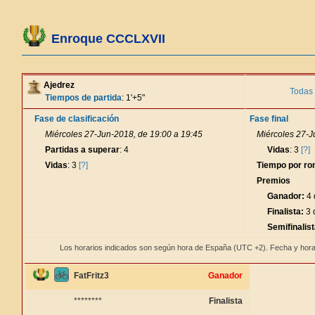
Enroque CCCLXVII
Ajedrez
Todas 
Tiempos de partida
: 1'+5"
Fase de clasificación
Fase final
Miércoles 27-Jun-2018, de 19:00 a 19:45
Miércoles 27-J
Partidas a superar
: 4
Vidas
: 3
[?]
Vidas
: 3
[?]
Tiempo por ro
Premios
Ganador:
4 
Finalista:
3 
Semifinalist
Los horarios indicados son según hora de España (UTC +2). Fecha y hora
FatFritz3
Ganador
********
Finalista