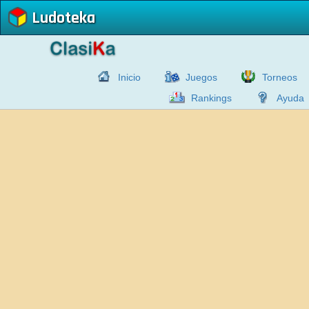
Ludoteka
Inicio
Juegos
Torneos
Rankings
Ayuda