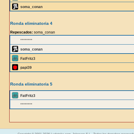
soma_conan
Ronda eliminatoria 4
Repescados:
soma_conan
********
soma_conan
FatFritz3
papi39
Ronda eliminatoria 5
FatFritz3
********
Copyright © 2001-2026 Ludoteka.com Jokosare S.L. Todos los derechos reservad