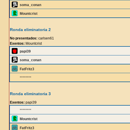
soma_conan
Mountcrist
Ronda eliminatoria 2
No presentados:
carlsen61
Exentos:
Mountcrist
papi39
soma_conan
FatFritz3
********
Ronda eliminatoria 3
Exentos:
papi39
********
Mountcrist
FatFritz3