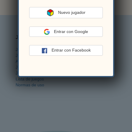
Nuevo jugador
Entrar con Google
Jugar en Ludoteka
Jugar online
Entrar con Facebook
Jugar torneos
App Ludoteka
Jugar en Ludoteka ClasiKa
Jugar en solitario
Lista de juegos
Normas de uso