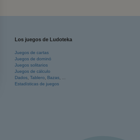
Los juegos de Ludoteka
Juegos de cartas
Juegos de dominó
Juegos solitarios
Juegos de cálculo
Dados
,
Tablero
,
Bazas
, ...
Estadísticas de juegos