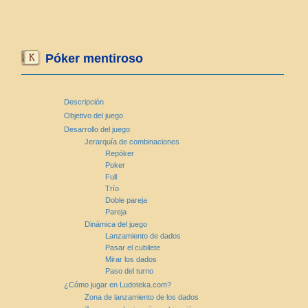
Póker mentiroso
Descripción
Objetivo del juego
Desarrollo del juego
Jerarquía de combinaciones
Repóker
Poker
Full
Trío
Doble pareja
Pareja
Dinámica del juego
Lanzamiento de dados
Pasar el cubilete
Mirar los dados
Paso del turno
¿Cómo jugar en Ludoteka.com?
Zona de lanzamiento de los dados