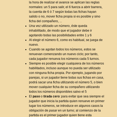
la hora de realizar el avance se aplican las reglas
normales: un 5 para salir, el 6 fuerza a abrir barrera,
la cuenta de 6 ó 7 según todas las fichas hayan
salido o no, mover ficha propia si es posible y sino
ficha del compañero, ...
Una vez utilizado un número, éste queda
inhabilitado, de modo que el jugador debe ir
agotando todas las posibilidades entre 1 y 6
Al elegir el número 6, como es habitual, se juega de
nuevo.
Cuando se agotan todos los números, estos se
renuevan comenzando un nuevo ciclo; por tanto,
cada jugador renueva los números cada 5 turnos.
Siempre es posible elegir cualquiera de los números
habilitados, incluso aunque no pueda ser utilizado
con ninguna ficha propia. Por ejemplo, jugando por
parejas, si un jugador tiene todas sus fichas
en casa
,
podrá sacar una ficha utilizando el número 5, o bien
mover cualquier ficha de su compañero utilizando
todos los números disponibles salvo el 5
El
paso
o
tirada cero
: para evitar que sea siempre el
jugador que inicia la partida quien renueve en primer
lugar los números, se introduce en algunos casos la
obligación de
pasar
en un turno; al comienzo de la
partida es el primer jugador quien tiene esta