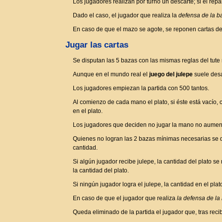
Los jugadores realizan por turno un descarte; si el repa
Dado el caso, el jugador que realiza la
defensa de la b
En caso de que el mazo se agote, se reponen cartas de
Jugar las cartas
Se disputan las 5 bazas con las mismas reglas del tute re
Aunque en el mundo real el
juego del julepe
suele desa
Los jugadores empiezan la partida con 500 tantos.
Al comienzo de cada mano el plato, si éste está vacío,
en el plato.
Los jugadores que deciden no jugar la mano no aument
Quienes no logran las 2 bazas mínimas necesarias se 
cantidad.
Si algún jugador recibe julepe, la cantidad del plato 
la cantidad del plato.
Si ningún jugador logra el julepe, la cantidad en el p
En caso de que el jugador que realiza
la defensa de la
Queda eliminado de la partida el jugador que, tras recib