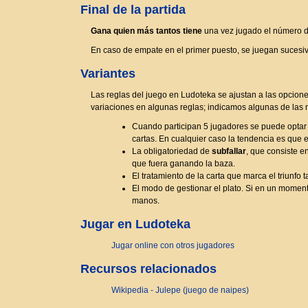
Final de la partida
Gana quien más tantos tiene
una vez jugado el número d
En caso de empate en el primer puesto, se juegan suces
Variantes
Las reglas del juego en Ludoteka se ajustan a las opcione
variaciones en algunas reglas; indicamos algunas de las 
Cuando participan 5 jugadores se puede optar p
cartas. En cualquier caso la tendencia es que
La obligatoriedad de
subfallar
, que consiste e
que fuera ganando la baza.
El tratamiento de la carta que marca el triunfo
El modo de gestionar el plato. Si en un momen
manos.
Jugar en Ludoteka
Jugar online con otros jugadores
Recursos relacionados
Wikipedia - Julepe (juego de naipes)