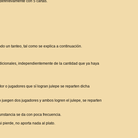
definitivamente con 5 cartas.
o un tanteo, tal como se explica a continuación.
dicionales, independientemente de la cantidad que ya haya
ador o jugadores que sí logran julepe se reparten dicha
o juegen dos jugadores y ambos logren el julepe, se reparten
cunstancia se da con poca frecuencia.
 pierde, no aporta nada al plato.