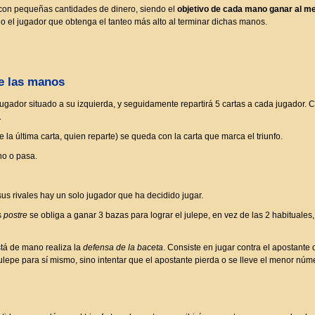
 con pequeñas cantidades de dinero, siendo el
objetivo de cada mano ganar al me
 el jugador que obtenga el tanteo más alto al terminar dichas manos.
de las manos
jugador situado a su izquierda, y seguidamente repartirá 5 cartas a cada jugador.
.
e la última carta, quien reparte) se queda con la carta que marca el triunfo.
no o pasa.
sus rivales hay un solo jugador que ha decidido jugar.
s
postre
se obliga a ganar 3 bazas para lograr el julepe, en vez de las 2 habituales,
stá de mano realiza la
defensa de la baceta
. Consiste en jugar contra el apostante
ulepe para sí mismo, sino intentar que el apostante pierda o se lleve el menor núme