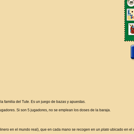
la familia del Tute. Es un juego de bazas y apuestas.
jugadores. Si son 5 jugadores, no se emplean los doses de la baraja.
 (dinero en el mundo real), que en cada mano se recogen en un
plato
ubicado en el c