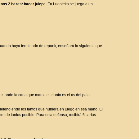
nos 2 bazas: hacer julepe
. En Ludoteka se juega a un
 Cuando haya terminado de repartir, enseñará la siguiente que
 cuando la carta que marca el triunfo es el as del palo
 defendiendo los tantos que hubiera en juego en esa mano. El
ro de tantos posible. Para esta defensa, recibirá 6 cartas