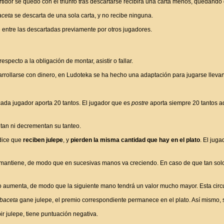
rtidor se quedó con el triunfo tras descartarse recibirá una carta menos, quedando 
aceta
se descarta de una sola carta, y no recibe ninguna.
 entre las descartadas previamente por otros jugadores.
specto a la obligación de montar, asistir o fallar.
rrollarse con dinero, en Ludoteka se ha hecho una adaptación para jugarse llevand
 cada jugador aporta 20 tantos. El jugador que es
postre
aporta siempre 20 tantos a
an ni decrementan su tanteo.
dice que
reciben julepe
, y
pierden la misma cantidad que hay en el plato
. El jug
se mantiene, de modo que en sucesivas manos va creciendo. En caso de que tan sol
lato aumenta, de modo que la siguiente mano tendrá un valor mucho mayor. Esta cir
 baceta
gane julepe, el premio correspondiente permanece en el plato. Así mismo, si
ir julepe, tiene puntuación negativa.