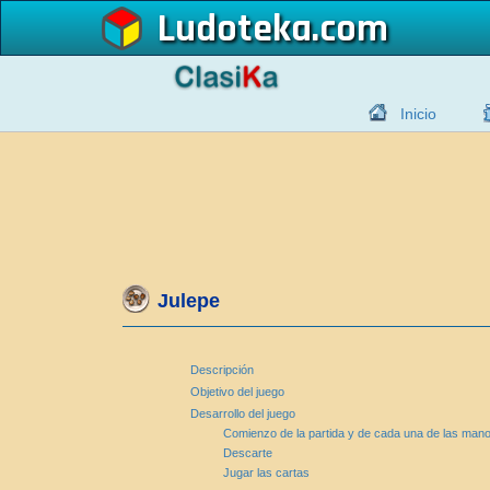
Ludoteka
Inicio
Julepe
Descripción
Objetivo del juego
Desarrollo del juego
Comienzo de la partida y de cada una de las man
Descarte
Jugar las cartas