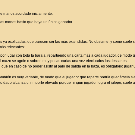
e manos acordado inicialmente.
ivas manos hasta que haya un único ganador.
s ya explicadas, que parecen ser las más extendidas. No obstante, y como suele ser
más relevantes:
or jugar con toda la baraja, repartiendo una carta más a cada jugador, de modo qu
 el mazo se agote o sobren muy pocas cartas una vez efectuados los descartes.
n que en caso de no poder asistir al palo de salida en la baza, es obligatorio jugar
 también es muy variable, de modo que el jugador que reparte podría quedársela sie
to dado alcanza un importe elevado porque ningún jugador logra el julepe, suele 