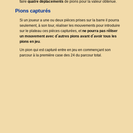
faire
quatre déplacements
de pions pour la valeur obtenue.
Pions capturés
Si un joueur a une ou deux pièces prises sur la barre il pourra
seulement, à son tour, réaliser les mouvements pour introduire
sur le plateau ces pièces capturées, et
ne pourra pas réliser
un mouvement avec d´autres pions avant d´avoir tous les
pions en jeu
.
Un pion qui est capturé entre en jeu en commençant son
parcour à la première case des 24 du parcour total.