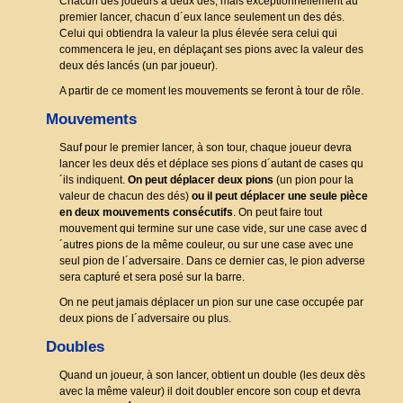
Chacun des joueurs a deux dés, mais exceptionnellement au
premier lancer, chacun d´eux lance seulement un des dés.
Celui qui obtiendra la valeur la plus élevée sera celui qui
commencera le jeu, en déplaçant ses pions avec la valeur des
deux dés lancés (un par joueur).
A partir de ce moment les mouvements se feront à tour de rôle.
Mouvements
Sauf pour le premier lancer, à son tour, chaque joueur devra
lancer les deux dés et déplace ses pions d´autant de cases qu
´ils indiquent.
On peut déplacer deux pions
(un pion pour la
valeur de chacun des dés)
ou il peut déplacer une seule pièce
en deux mouvements consécutifs
. On peut faire tout
mouvement qui termine sur une case vide, sur une case avec d
´autres pions de la même couleur, ou sur une case avec une
seul pion de l´adversaire. Dans ce dernier cas, le pion adverse
sera capturé et sera posé sur la barre.
On ne peut jamais déplacer un pion sur une case occupée par
deux pions de l´adversaire ou plus.
Doubles
Quand un joueur, à son lancer, obtient un double (les deux dès
avec la même valeur) il doit doubler encore son coup et devra