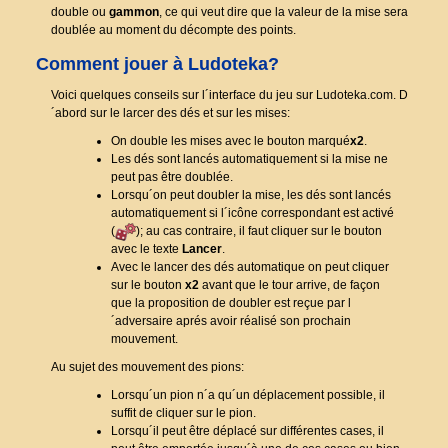
double ou
gammon
, ce qui veut dire que la valeur de la mise sera
doublée au moment du décompte des points.
Comment jouer à Ludoteka?
Voici quelques conseils sur l´interface du jeu sur Ludoteka.com. D
´abord sur le larcer des dés et sur les mises:
On double les mises avec le bouton marqué
x2
.
Les dés sont lancés automatiquement si la mise ne
peut pas être doublée.
Lorsqu´on peut doubler la mise, les dés sont lancés
automatiquement si l´icône correspondant est activé
(
); au cas contraire, il faut cliquer sur le bouton
avec le texte
Lancer
.
Avec le lancer des dés automatique on peut cliquer
sur le bouton
x2
avant que le tour arrive, de façon
que la proposition de doubler est reçue par l
´adversaire aprés avoir réalisé son prochain
mouvement.
Au sujet des mouvement des pions:
Lorsqu´un pion n´a qu´un déplacement possible, il
suffit de cliquer sur le pion.
Lorsqu´il peut être déplacé sur différentes cases, il