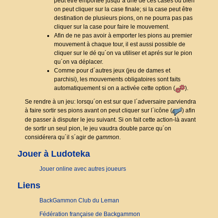
peut être emportée jusqu´à une de ces cases ou bien
on peut cliquer sur la case finale; si la case peut être
destination de plusieurs pions, on ne pourra pas pas
cliquer sur la case pour faire le mouvement.
Afin de ne pas avoir à emporter les pions au premier
mouvement à chaque tour, il est aussi possible de
cliquer sur le dé qu´on va utiliser et aprés sur le pion
qu´on va déplacer.
Comme pour d´autres jeux (jeu de dames et
parchisi), les mouvements obligatoires sont faits
automatiquement si on a activée cette option (
).
Se rendre à un jeu: lorsqu´on est sur que l´adversaire parviendra
à faire sortir ses pions avant on peut cliquer sur l´icône (
) afin
de passer à disputer le jeu suivant. Si on fait cette action-là avant
de sortir un seul pion, le jeu vaudra double parce qu´on
considérera qu´il s´agir de
gammon
.
Jouer à Ludoteka
Jouer online avec autres joueurs
Liens
BackGammon Club du Leman
Fédération française de Backgammon