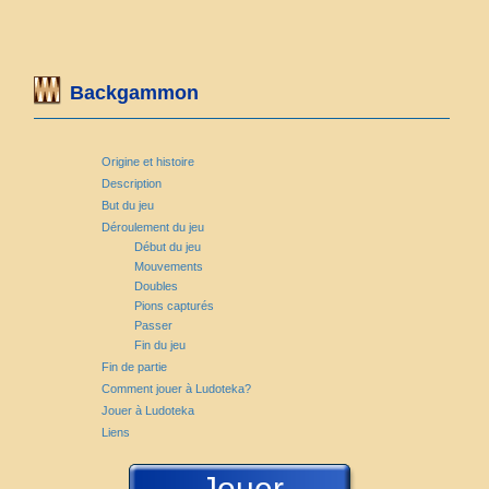
Backgammon
Origine et histoire
Description
But du jeu
Déroulement du jeu
Début du jeu
Mouvements
Doubles
Pions capturés
Passer
Fin du jeu
Fin de partie
Comment jouer à Ludoteka?
Jouer à Ludoteka
Liens
Jouer