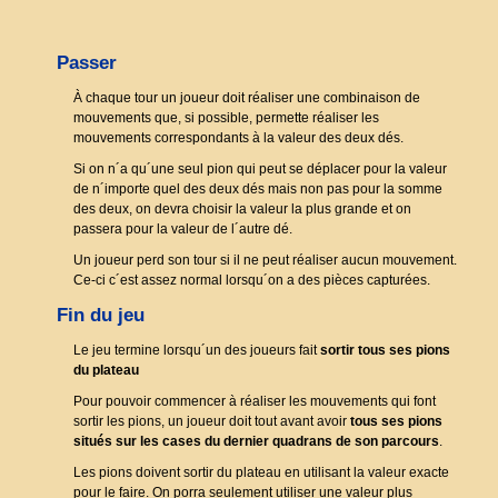
Passer
À chaque tour un joueur doit réaliser une combinaison de
mouvements que, si possible, permette réaliser les
mouvements correspondants à la valeur des deux dés.
Si on n´a qu´une seul pion qui peut se déplacer pour la valeur
de n´importe quel des deux dés mais non pas pour la somme
des deux, on devra choisir la valeur la plus grande et on
passera pour la valeur de l´autre dé.
Un joueur perd son tour si il ne peut réaliser aucun mouvement.
Ce-ci c´est assez normal lorsqu´on a des pièces capturées.
Fin du jeu
Le jeu termine lorsqu´un des joueurs fait
sortir tous ses pions
du plateau
Pour pouvoir commencer à réaliser les mouvements qui font
sortir les pions, un joueur doit tout avant avoir
tous ses pions
situés sur les cases du dernier quadrans de son parcours
.
Les pions doivent sortir du plateau en utilisant la valeur exacte
pour le faire. On porra seulement utiliser une valeur plus