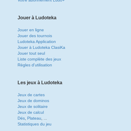
Votre abonnement Ludo+
Jouer à Ludoteka
Jouer en ligne
Jouer des tournois
Ludoteka Application
Jouer à Ludoteka ClasiKa
Jouer tout seul
Liste complète des jeux
Règles d'utilisation
Les jeux à Ludoteka
Jeux de cartes
Jeux de dominos
Jeux de solitaire
Jeux de calcul
Dés
,
Plateau
, ...
Statistiques du jeu