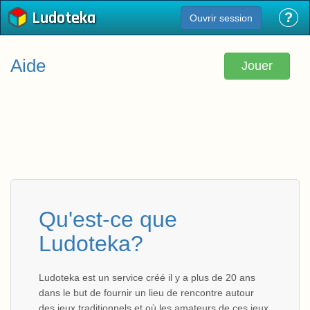
Ludoteka
?
Ouvrir session
Aide
Jouer
Qu'est-ce que
Ludoteka?
Ludoteka est un service créé il y a plus de 20 ans
dans le but de fournir un lieu de rencontre autour
des jeux traditionnels et où les amateurs de ces jeux