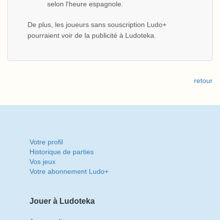
selon l'heure espagnole.
De plus, les joueurs sans souscription Ludo+
pourraient voir de la publicité à Ludoteka.
retour
Votre profil
Historique de parties
Vos jeux
Votre abonnement Ludo+
Jouer à Ludoteka