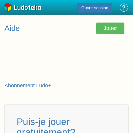
Ludoteka
?
Ouvrir session
Aide
Jouer
Abonnement Ludo+
Puis-je jouer
gratuitement?