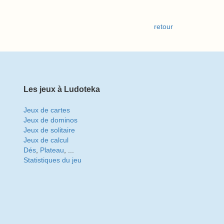
retour
Les jeux à Ludoteka
Jeux de cartes
Jeux de dominos
Jeux de solitaire
Jeux de calcul
Dés
,
Plateau
, ...
Statistiques du jeu