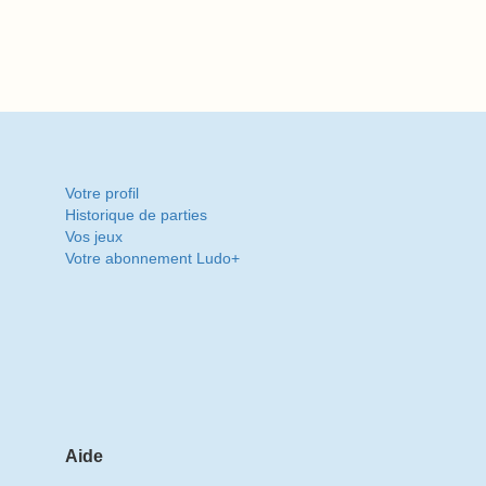
Votre profil
Historique de parties
Vos jeux
Votre abonnement Ludo+
Aide