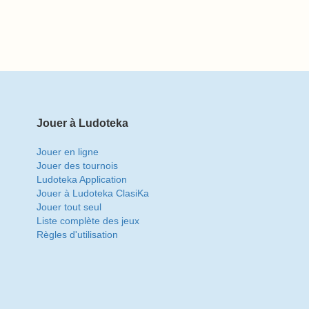
Jouer à Ludoteka
Jouer en ligne
Jouer des tournois
Ludoteka Application
Jouer à Ludoteka ClasiKa
Jouer tout seul
Liste complète des jeux
Règles d'utilisation