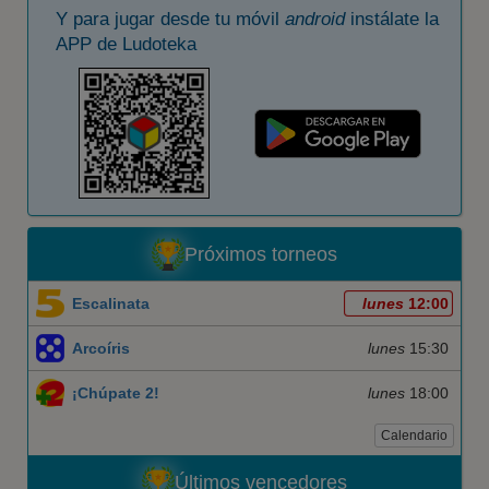
Y para jugar desde tu móvil
android
instálate la
APP de Ludoteka
Próximos torneos
Escalinata
lunes
12:00
Arcoíris
lunes
15:30
¡Chúpate 2!
lunes
18:00
Calendario
Últimos vencedores