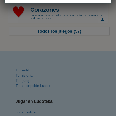
Corazones
Cada jugador debe evitar recoger las cartas de corazones y
la dama de picas
0
Todos los juegos (57)
Tu perfil
Tu historial
Tus juegos
Tu suscripción Ludo+
Jugar en Ludoteka
Jugar online