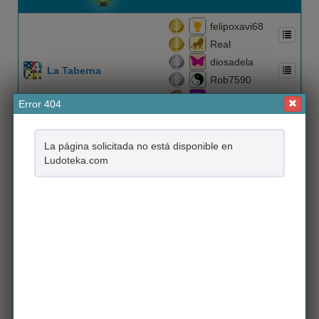
felipoxavi68
Real
diosadela
La Taberna
Rob7590
matrimcautho
Error 404
Meteoro14
Txeic
La página solicitada no está disponible en
Relámpago
poke20050
Ludoteka.com
suzuki81
Dominó
La Puja
KALAMBRES
Es un juego de mesa compuesto por 28 fichas
rectangulares, y habitualmente se juega por parejas
Escalera de Color
kuixa
104
Miguelorense
Parchís
Djoseesp
El juego de los 4 colores (rojo, verde, amarillo y azul),
1xolot
cubilete, dado y 4 fichas de cada color
Renuncio
86
Eguzki7