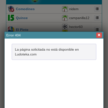
Comodines
nidem
Quince
campanilla12
hector60
El Pinte
Culebrax
Error 404
Castillo de Naipes
lalo3
La página solicitada no está disponible en
JUANJOMOST
Ludoteka.com
Triángulo
Muic
Albeiroc23
Dominó
Pim Pam Pum
Zi_Zou
Es un juego de mesa compuesto por 28 fichas
rectangulares, y habitualmente se juega por parejas
305
Maleficio
japapajo
Manotazo
Pablo1234
Parchís
El juego de los 4 colores (rojo, verde, amarillo y azul),
Roropa76
cubilete, dado y 4 fichas de cada color
Serpiente
192
Rosix73