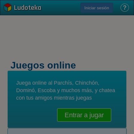
Ludoteka
?
Iniciar sesión
Juegos online
Juega online al Parchís, Chinchón,
Dominó, Escoba y muchos más, y chatea
con tus amigos mientras juegas
Entrar a jugar