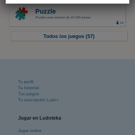
Puzzle
Puzzles para resolver de 15-160 piezas
10
Todos los juegos (57)
Tu perfil
Tu historial
Tus juegos
Tu suscripción Ludo+
Jugar en Ludoteka
Jugar online