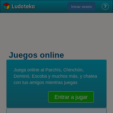
Ludoteka
?
Iniciar sesión
Juegos online
Juega online al Parchís, Chinchón,
Dominó, Escoba y muchos más, y chatea
con tus amigos mientras juegas
Entrar a jugar