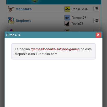
Manotazo
Pablo1234
Roropa76
Serpiente
Rosix73
Capote
listeri
Error 404
Yunihabana
Capicúa
johnyterrori
La página
/games/klondike/solitaire-games
no está
disponible en Ludoteka.com
Juego de Tronos
962B
Tormentoh
Dominó
Las Cuarenta
suso10
Es un juego de mesa compuesto por 28 fichas
rectangulares, y habitualmente se juega por parejas
288
El Calvario
nhio
Espejo
Alanndres
Parchís
El juego de los 4 colores (rojo, verde, amarillo y azul),
Correketecomo
dosdías_
cubilete, dado y 4 fichas de cada color
204
mar_RD