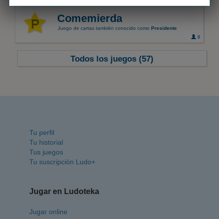
Comemierda
Juego de cartas también conocido como
Presidente
8
Todos los juegos (57)
Tu perfil
Tu historial
Tus juegos
Tu suscripción Ludo+
Jugar en Ludoteka
Jugar online