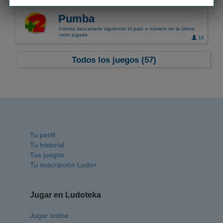
Pumba
Intenta descartarte siguiendo el palo o número de la última
carta jugada
16
Todos los juegos (57)
Tu perfil
Tu historial
Tus juegos
Tu suscripción Ludo+
Jugar en Ludoteka
Jugar online