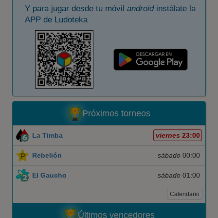
Y para jugar desde tu móvil
android
instálate la
APP de Ludoteka
Próximos torneos
La Timba
viernes
23:00
Rebelión
sábado
00:00
El Gaucho
sábado
01:00
Calendario
Últimos vencedores