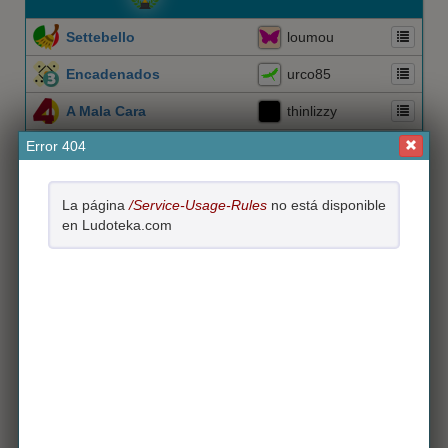
Settebello
loumou
Encadenados
urco85
A Mala Cara
thinlizzy
Error 404
Comodines
nidem
Quince
campanilla12
La página
/Service-Usage-Rules
no está disponible
hector60
en Ludoteka.com
El Pinte
Culebrax
Dominó
Castillo de Naipes
lalo3
Es un juego de mesa compuesto por 28 fichas
rectangulares, y habitualmente se juega por parejas
JUANJOMOST
257
Triángulo
Muic
Albeiroc23
Parchís
El juego de los 4 colores (rojo, verde, amarillo y azul),
Pim Pam Pum
Zi_Zou
cubilete, dado y 4 fichas de cada color
190
Maleficio
japapajo