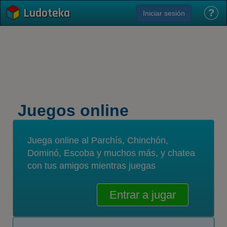
Ludoteka
?
Iniciar sesión
Juegos online
Juega online al Parchís, Chinchón,
Dominó, Escoba y muchos más, y chatea
con tus amigos mientras juegas
Entrar a jugar